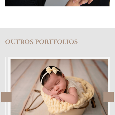
OUTROS PORTFOLIOS
Previous
Ne