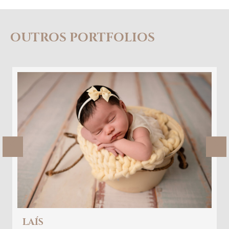
OUTROS PORTFOLIOS
Previous
Ne
LIANA