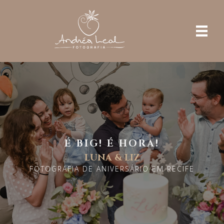
É BIG! É HORA!
LUNA & LIZ
FOTOGRAFIA DE ANIVERSÁRIO EM RECIFE