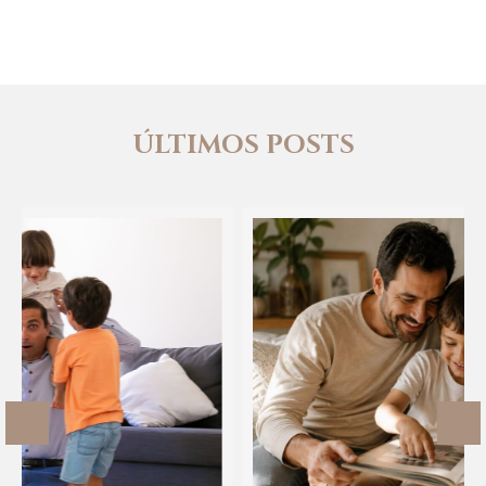
ÚLTIMOS POSTS
Previous
Ne