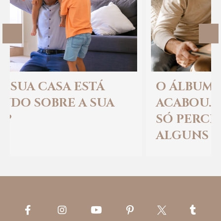
Previous
Ne
O ÁLBUM DE FAMÍLIA
ACABOU. E TALVEZ A GENTE
SÓ PERCEBA ISSO DAQUI A
ALGUNS ANOS.