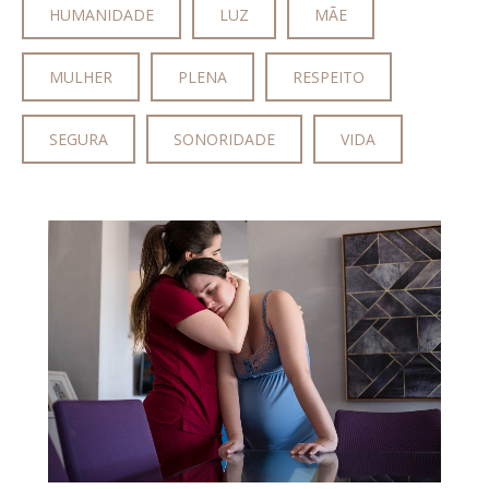
HUMANIDADE
LUZ
MÃE
MULHER
PLENA
RESPEITO
SEGURA
SONORIDADE
VIDA