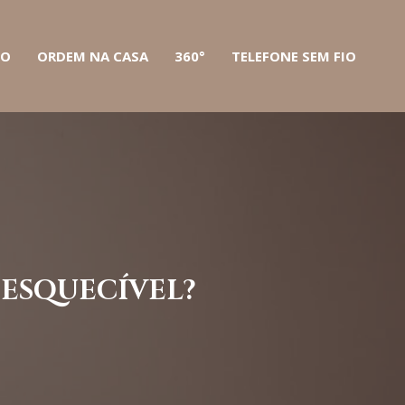
IO
ORDEM NA CASA
360°
TELEFONE SEM FIO
NESQUECÍVEL?