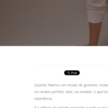
Quando falamos em ensaio de gestante, muitas
no cenário perfeito. Mas, na verdade, o que t
experiência.
É o silêncio do estúdio enquanto a mãe acaricia